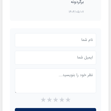
برگردونه
1404/05/07
★
★
★
★
★